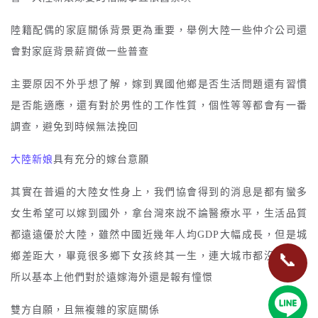
陸籍配偶的家庭關係背景更為重要，舉例大陸一些仲介公司還
會對家庭背景薪資做一些普查
主要原因不外乎想了解，嫁到異國他鄉是否生活問題還有習慣
是否能適應，還有對於男性的工作性質，個性等等都會有一番
調查，避免到時候無法挽回
大陸新娘
具有充分的嫁台意願
其實在普遍的大陸女性身上，我們協會得到的消息是都有蠻多
女生希望可以嫁到國外，拿台灣來說不論醫療水平，生活品質
都遠遠優於大陸，雖然中國近幾年人均GDP大幅成長，但是城
📞
鄉差距大，畢竟很多鄉下女孩終其一生，連大城市都沒去過。
所以基本上他們對於遠嫁海外還是報有憧憬
雙方自願，且無複雜的家庭
關係