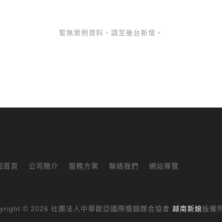
暫無案例資料，請至後台新增。
回首頁
公司簡介
服務方案
聯絡我們
網站導覽
pyright © 2026 社團法人中華歐亞國際婚姻媒合協會
越南新娘
版權所